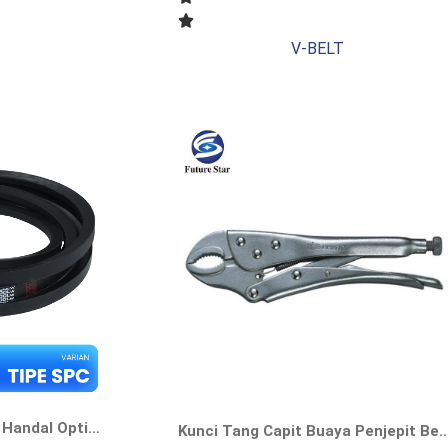
V-BELT
V-Belt Tipe SPC, Solusi Handal Optimal Untuk Transmisi Daya Efisien
Kunci Tang Capit Buaya Penjepit Bengkok Curved Jaw Locking Pliers 10″ Inch Vise Grip Wire Cutter Premium