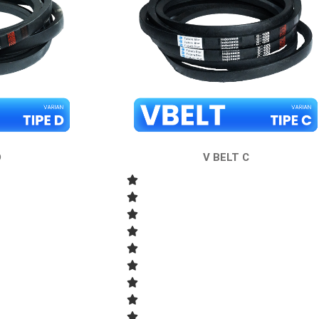
D
V BELT C