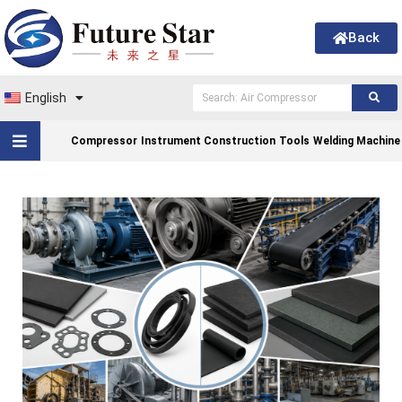
Back
English
Compressor
Instrument Construction
Tools
Welding Machine