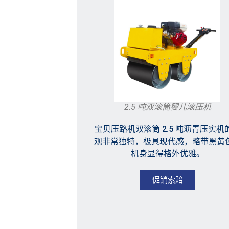
2.5 吨双滚筒婴儿滚压机
宝贝压路机双滚筒 2.5 吨沥青压实机
观非常独特，极具现代感，略带黑黄
机身显得格外优雅。
促销索赔