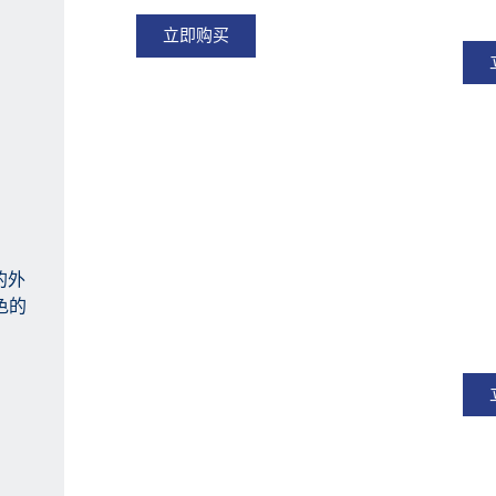
赖
立即购买
的外
色的
Fu
械