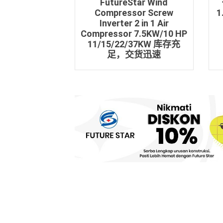
FutureStar Wind
Compressor Screw
1
Inverter 2 in 1 Air
Compressor 7.5KW/10 HP
11/15/22/37KW 库存充
足，交货迅速