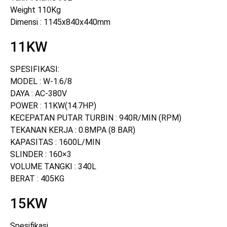
Weight 110Kg
Dimensi : 1145x840x440mm
11KW
SPESIFIKASI:
MODEL : W-1.6/8
DAYA : AC-380V
POWER : 11KW(14.7HP)
KECEPATAN PUTAR TURBIN : 940R/MIN (RPM)
TEKANAN KERJA : 0.8MPA (8 BAR)
KAPASITAS : 1600L/MIN
SLINDER : 160×3
VOLUME TANGKI : 340L
BERAT : 405KG
15KW
Spesifikasi