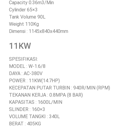
Capacity 0.36m3/Min
Cylinder 65×3
Tank Volume 90L
Weight 110Kg
Dimensi : 1145x840x440mm
11KW
SPESIFIKASI:
MODEL : W-1.6/8
DAYA : AC-380V
POWER : 11KW(14.7HP)
KECEPATAN PUTAR TURBIN : 940R/MIN (RPM)
TEKANAN KERJA : 0.8MPA (8 BAR)
KAPASITAS : 1600L/MIN
SLINDER : 160×3
VOLUME TANGKI : 340L
BERAT : 405KG