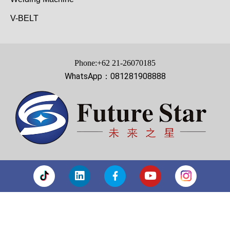
V-BELT
Phone:+62 21-26070185
WhatsApp：081281908888