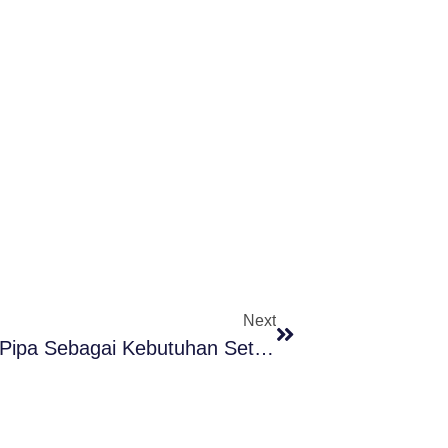
Next
Penggunaan Mesin Bending Roll Pipa Sebagai Kebutuhan Setiap Konstruksi