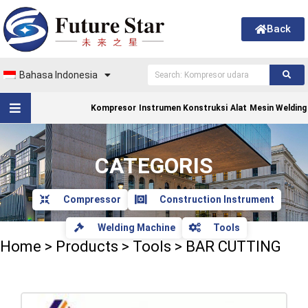
Back
Bahasa Indonesia
Kompresor
Instrumen Konstruksi
Alat
Mesin Welding
CATEGORIS
Compressor
Construction Instrument
Welding Machine
Tools
Home
>
Products
>
Tools
>
BAR CUTTING