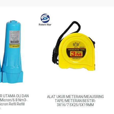
OR UTAMA OLI DAN
ALAT UKUR METERAN/MEAUSRING
Micron/6.8 Nm3-
TAPE/METERAN BESTIR-
ron Refil Refill
3X16/7.5X25/5X19MM
e