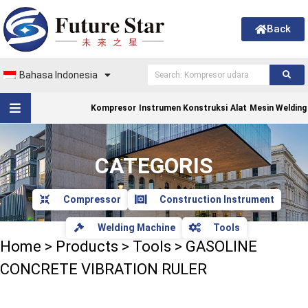
Back
Bahasa Indonesia
Kompresor
Instrumen Konstruksi
Alat
Mesin Welding
CATEGORIS
Compressor
Construction Instrument
Welding Machine
Tools
Home
>
Products
>
Tools
>
GASOLINE
CONCRETE VIBRATION RULER