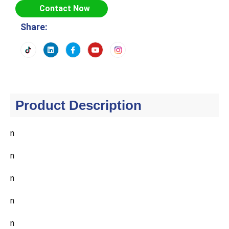
Contact Now
Share:
Product Description
n
n
n
n
n