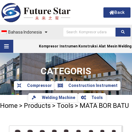
Back
Bahasa Indonesia
Kompresor
Instrumen Konstruksi
Alat
Mesin Welding
CATEGORIS
Compressor
Construction Instrument
Welding Machine
Tools
Home
>
Products
>
Tools
>
MATA BOR BATU