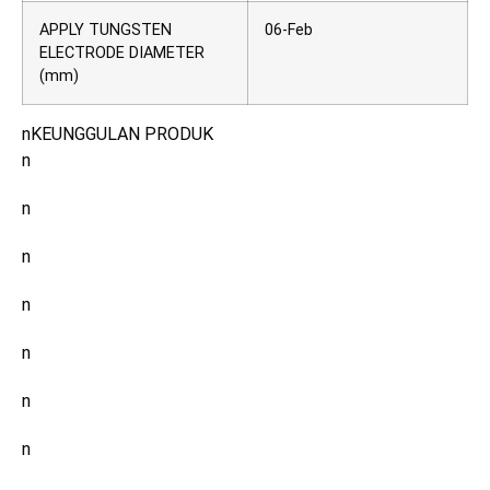
APPLY TUNGSTEN
06-Feb
ELECTRODE DIAMETER
(mm)
nKEUNGGULAN PRODUK
n
n
n
n
n
n
n