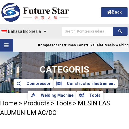
Back
Bahasa Indonesia
Kompresor
Instrumen Konstruksi
Alat
Mesin Welding
CATEGORIS
Compressor
Construction Instrument
Welding Machine
Tools
Home
>
Products
>
Tools
>
MESIN LAS
ALUMUNIUM AC/DC