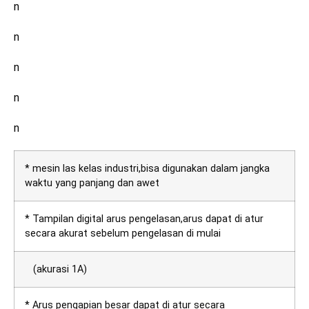
n
n
n
n
n
* mesin las kelas industri,bisa digunakan dalam jangka
waktu yang panjang dan awet
* Tampilan digital arus pengelasan,arus dapat di atur
secara akurat sebelum pengelasan di mulai
(akurasi 1A)
* Arus pengapian besar dapat di atur secara