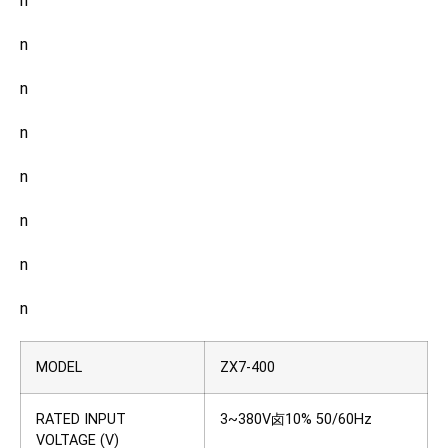
n
n
n
n
n
n
n
n
MODEL
ZX7-400
RATED INPUT
3~380V卤10% 50/60Hz
VOLTAGE (V)