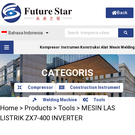
Back
Bahasa Indonesia
Kompresor
Instrumen Konstruksi
Alat
Mesin Welding
CATEGORIS
Compressor
Construction Instrument
Welding Machine
Tools
Home
>
Products
>
Tools
>
MESIN LAS
LISTRIK ZX7-400 INVERTER