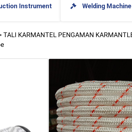
uction Instrument
Welding Machine
>
TALI KARMANTEL PENGAMAN KARMANTLE
pe
TALI KARMANTEL P
14MM*100/200 18MM*
Rope
Deskripsi Produk
Polypropylene filamen solid (MF
dari berbagai bundel serat yang 
konstruksi rangkaian pengunci k
terpengaruh oleh air, minyak, be
kermantle rope is suitable for us