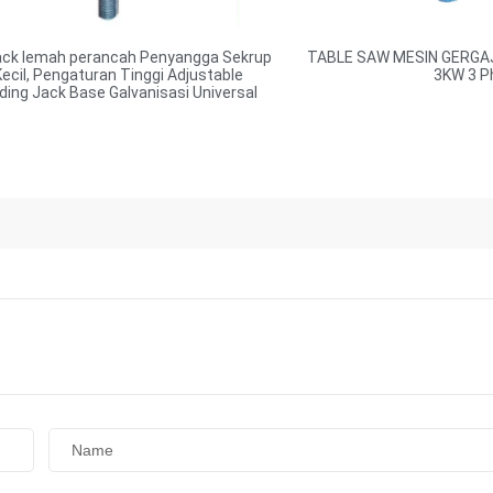
ack lemah perancah Penyangga Sekrup
TABLE SAW MESIN GERGA
Kecil, Pengaturan Tinggi Adjustable
3KW 3 P
ding Jack Base Galvanisasi Universal