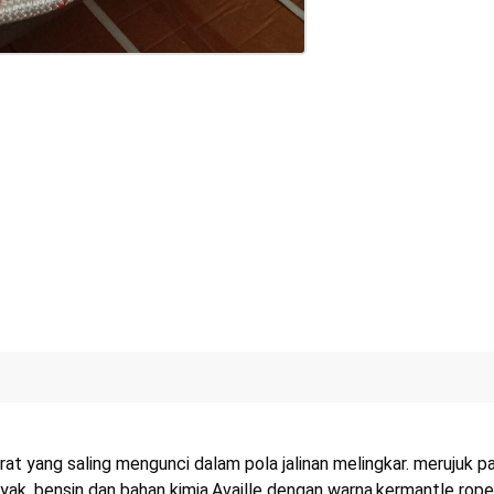
rat yang saling mengunci dalam pola jalinan melingkar. merujuk p
nyak, bensin dan bahan kimia.Availle dengan warna.kermantle rope,