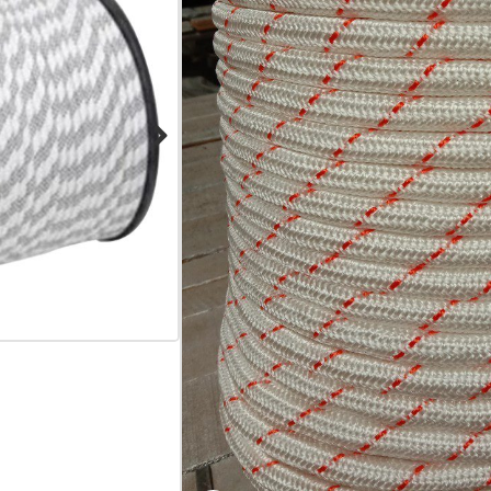
others.
Add Inquiry
Share: