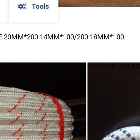
Tools
 20MM*200 14MM*100/200 18MM*100
ENGAMAN KARMANTLE 20MM*200
100 METER KONSTRUKSI Angguh Solid-St
P) memiliki tampilan dan nuansa yang agak velvaskular. Ini diban
saling mengunci dalam pola jalinan melingkar. merujuk pada
husus. Ini adalah tali mengambang dan tahan terhadap air dan tid
nsin dan bahan kimia.Availle dengan warna.kermantle rope, this
e when working at heights, climbing, hiking, caving, abseiling, an