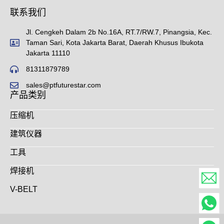
联系我们
Jl. Cengkeh Dalam 2b No.16A, RT.7/RW.7, Pinangsia, Kec.
Taman Sari, Kota Jakarta Barat, Daerah Khusus Ibukota
Jakarta 11110
81311879789
sales@ptfuturestar.com
产品类别
压缩机
建筑仪器
工具
焊接机
V-BELT