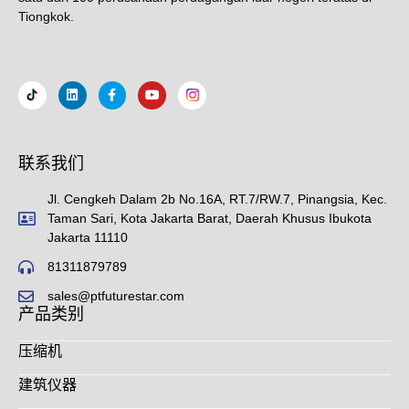
Tiongkok.
联系我们
Jl. Cengkeh Dalam 2b No.16A, RT.7/RW.7, Pinangsia, Kec.
Taman Sari, Kota Jakarta Barat, Daerah Khusus Ibukota
Jakarta 11110
81311879789
sales@ptfuturestar.com
产品类别
压缩机
建筑仪器