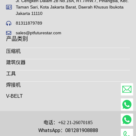
Jl. Cengkeh Dalam 2b No.16A, RT.7/RW.7, Pinangsia, Kec.
Taman Sari, Kota Jakarta Barat, Daerah Khusus Ibukota
Jakarta 11110
81311879789
sales@ptfuturestar.com
产品类别
压缩机
建筑仪器
工具
焊接机
V-BELT
电话：+62 21-26070185
WhatsApp：081281908888