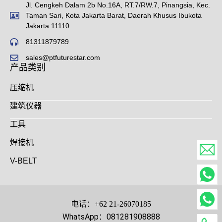
Jl. Cengkeh Dalam 2b No.16A, RT.7/RW.7, Pinangsia, Kec.
Taman Sari, Kota Jakarta Barat, Daerah Khusus Ibukota
Jakarta 11110
81311879789
sales@ptfuturestar.com
产品类别
压缩机
建筑仪器
工具
焊接机
V-BELT
电话：+62 21-26070185
WhatsApp：081281908888