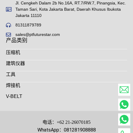
Jl. Cengkeh Dalam 2b No.16A, RT.7/RW.7, Pinangsia, Kec.
Taman Sari, Kota Jakarta Barat, Daerah Khusus Ibukota
Jakarta 11110
81311879789
sales@ptfuturestar.com
产品类别
压缩机
建筑仪器
工具
焊接机
V-BELT
电话：+62 21-26070185
WhatsApp：081281908888