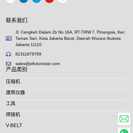
联系我们
Jl. Cengkeh Dalam 2b No.16A, RT.7/RW.7, Pinangsia, Kec.
Taman Sari, Kota Jakarta Barat, Daerah Khusus Ibukota
Jakarta 11110
81311879789
sales@ptfuturestar.com
产品类别
压缩机
建筑仪器
工具
焊接机
V-BELT