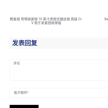
鳄鱼钳 弯颚锁紧钳 10 英寸虎钳式钢丝钳 高级 Cr-
B
V 用于夹紧扭转焊接
发表回复