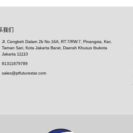
系我们
Jl. Cengkeh Dalam 2b No.16A, RT.7/RW.7, Pinangsia, Kec.
Taman Sari, Kota Jakarta Barat, Daerah Khusus Ibukota
Jakarta 11110
81311879789
sales@ptfuturestar.com