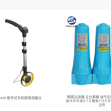
精密过滤器 主分离器 油气压缩机
estir 数字式车轮距离测量仪
米/6.8 牛米3-1.0 微米/13.5
元件