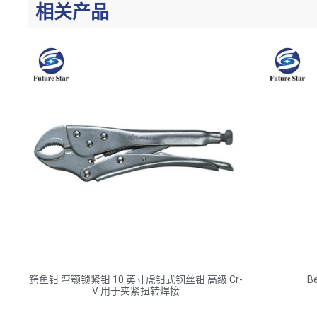
相关产品
鳄鱼钳 弯颚锁紧钳 10 英寸虎钳式钢丝钳 高级 Cr-
B
V 用于夹紧扭转焊接