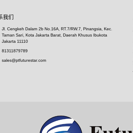
系我们
Jl. Cengkeh Dalam 2b No.16A, RT.7/RW.7, Pinangsia, Kec.
Taman Sari, Kota Jakarta Barat, Daerah Khusus Ibukota
Jakarta 11110
81311879789
sales@ptfuturestar.com