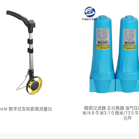
精密过滤器 主分离器 油气压缩机
estir 数字式车轮距离测量仪
米/6.8 牛米3-1.0 微米/13.5
元件