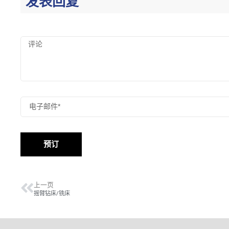
发表回复
预订
上一页
摇臂钻床/铣床