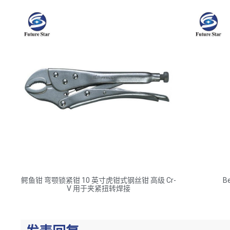
鳄鱼钳 弯颚锁紧钳 10 英寸虎钳式钢丝钳 高级 Cr-
B
V 用于夹紧扭转焊接