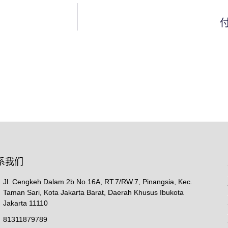
付
系我们
Jl. Cengkeh Dalam 2b No.16A, RT.7/RW.7, Pinangsia, Kec.
Taman Sari, Kota Jakarta Barat, Daerah Khusus Ibukota
Jakarta 11110
81311879789