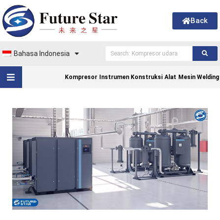
Back
Bahasa Indonesia
Kompresor
Instrumen Konstruksi
Alat
Mesin Welding