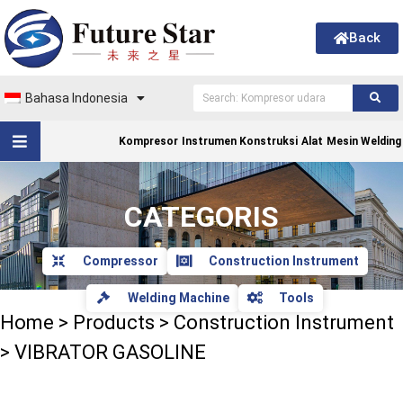
Back
Bahasa Indonesia
Kompresor
Instrumen Konstruksi
Alat
Mesin Welding
CATEGORIS
Compressor
Construction Instrument
Welding Machine
Tools
Home
>
Products
>
Construction Instrument
>
VIBRATOR GASOLINE