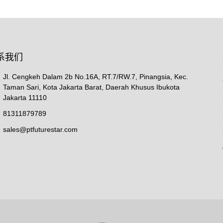
系我们
Jl. Cengkeh Dalam 2b No.16A, RT.7/RW.7, Pinangsia, Kec.
Taman Sari, Kota Jakarta Barat, Daerah Khusus Ibukota
Jakarta 11110
81311879789
sales@ptfuturestar.com