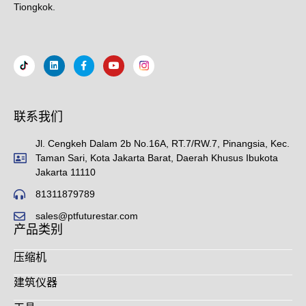
Tiongkok.
联系我们
Jl. Cengkeh Dalam 2b No.16A, RT.7/RW.7, Pinangsia, Kec.
Taman Sari, Kota Jakarta Barat, Daerah Khusus Ibukota
Jakarta 11110
81311879789
sales@ptfuturestar.com
产品类别
压缩机
建筑仪器