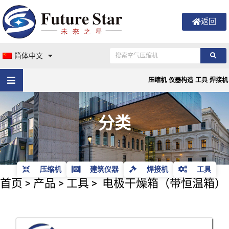
返回
简体中文
压缩机
仪器构造
工具
焊接机
分类
压缩机
建筑仪器
焊接机
工具
首页
>
产品
>
工具
>
电极干燥箱（带恒温箱）