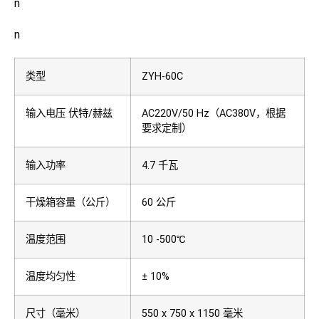
n
n
类型
ZYH-60C
输入电压 伏特/赫兹
AC220V/50 Hz（AC380V，根据
要求定制）
输入功率
4.7 千瓦
干燥箱容量（公斤）
60 公斤
温度范围
10 -500℃
温度均匀性
± 10%
尺寸（毫米）
550 x 750 x 1150 毫米